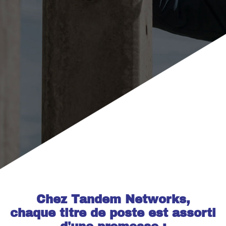
Joignez-vous à notre équipe
Chez Tandem Networks,
chaque titre de poste est assorti
À la recherche d'une carrière qui vous permet de