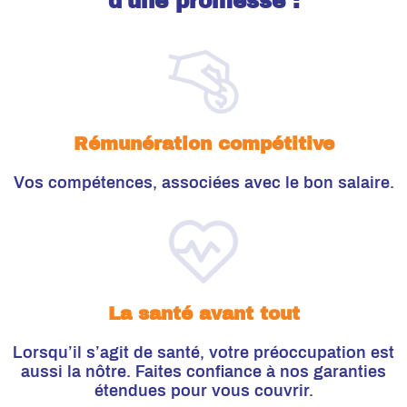
d'une promesse :
donner le meilleur de vous-même ?
Notre équipe veillera à ce que vous bénéficiez d'un
excellent encadrement et de formations
adaptées à
vos besoins.
Rémunération compétitive
Lancez la discussion avec nous !
Vos compétences, associées avec le bon salaire.
La santé avant tout
Lorsqu’il s’agit de santé, votre préoccupation est
aussi la nôtre. Faites confiance à nos garanties
étendues pour vous couvrir.